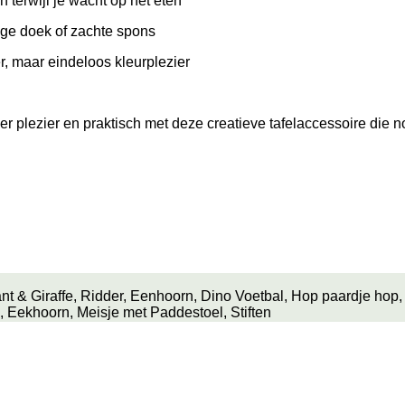
 terwijl je wacht op het eten
ge doek of zachte spons
, maar eindeloos kleurplezier
r plezier en praktisch met deze creatieve tafelaccessoire die no
lifant & Giraffe, Ridder, Eenhoorn, Dino Voetbal, Hop paardje h
 Eekhoorn, Meisje met Paddestoel, Stiften